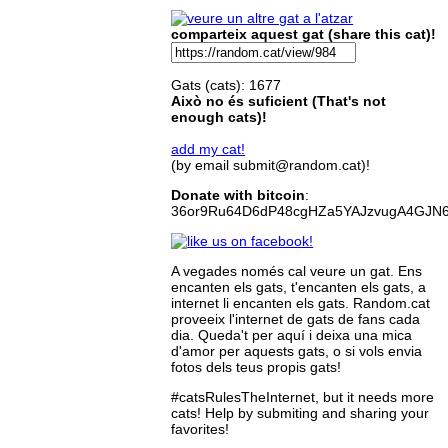
comparteix aquest gat (share this cat)!
Gats (cats): 1677
Això no és suficient (That's not
enough cats)!
add my cat!
(by email submit@random.cat)!
Donate with bitcoin
:
36or9Ru64D6dP48cgHZa5YAJzvugA4GJN
A vegades només cal veure un gat. Ens
encanten els gats, t'encanten els gats, a
internet li encanten els gats. Random.cat
proveeix l'internet de gats de fans cada
dia. Queda't per aquí i deixa una mica
d'amor per aquests gats, o si vols envia
fotos dels teus propis gats!
#catsRulesTheInternet, but it needs more
cats! Help by submiting and sharing your
favorites!