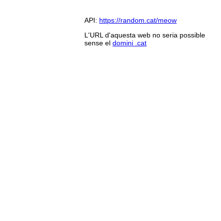
API:
https://random.cat/meow
L'URL d'aquesta web no seria possible
sense el
domini .cat